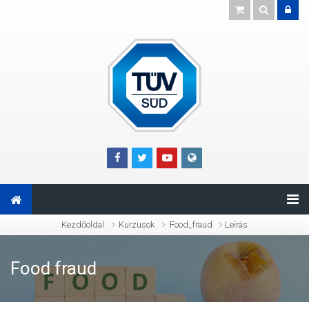
Tovább a fő tartalomhoz
Kezdőoldal
Kurzusok
Food_fraud
Leírás
Food fraud