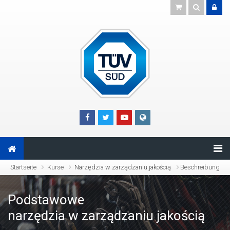
Zum Hauptinhalt
Startseite
Kurse
Narzędzia w zarządzaniu jakością
Beschreibung
Podstawowe
narzędzia w zarządzaniu jakością