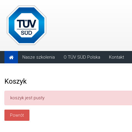
Przejdź do głównej zawartości
Nasze szkolenia
O TÜV SÜD Polska
Kontakt
Koszyk
koszyk jest pusty
Powrót