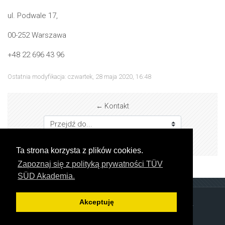
ul. Podwale 17,
00-252 Warszawa
+48 22 696 43 96
Ostatnia modyfikacja: czwartek, 28 maja 2020, 16:48
← Kontakt
Przejdź do...
Jak się zapisać? →
Ta strona korzysta z plików cookies.
Zapoznaj się z polityką prywatności TÜV
SÜD Akademia.
Akceptuję
Copyright © TÜV SÜD Polska Sp. z o.o.. All rights reserved.