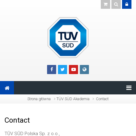
Przejdź do głównej zawartości
Strona główna
TÜV SÜD Akademia
Contact
Contact
TŪV SŪD Polska Sp. z o.o.,