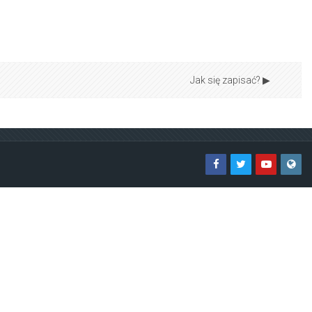
Jak się zapisać? ▶︎