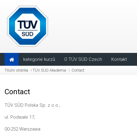
Přejít k hlavnímu obsahu
kategorie kurzů
O TÜV SÜD Czech
Kontakt
Titulní stránka
TÜV SÜD Akademia
Contact
Contact
TŪV SŪD Polska Sp. z o.o.,
ul. Podwale 17,
00-252 Warszawa