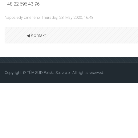
+48 22 696 43 96
Naposledy změněno: Thursday, 28. May 2020, 16.48
Př
◀︎ Kontakt
Copyright © TÜV SÜD Polska Sp. z o.o.. All rights reserved.