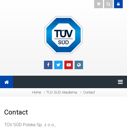
Skip to main content
Home
TÜV SÜD Akademia
Contact
Contact
TŪV SŪD Polska Sp. z o.o.,