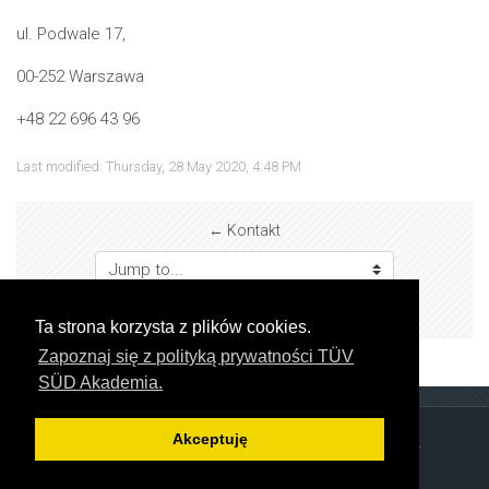
ul. Podwale 17,
00-252 Warszawa
+48 22 696 43 96
Last modified: Thursday, 28 May 2020, 4:48 PM
← Kontakt
Jump to...
Jak się zapisać? →
Ta strona korzysta z plików cookies.
Zapoznaj się z polityką prywatności TÜV
SÜD Akademia.
Akceptuję
Copyright © TÜV SÜD Polska Sp. z o.o.. All rights reserved.