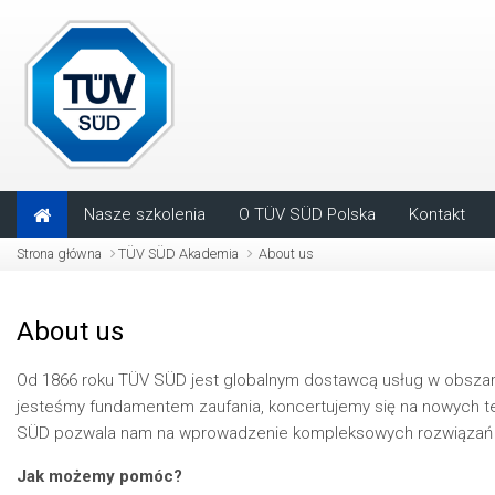
Przejdź do głównej zawartości
Nasze szkolenia
O TÜV SÜD Polska
Kontakt
Strona główna
TÜV SÜD Akademia
About us
About us
Od 1866 roku TÜV SÜD jest globalnym dostawcą usług w obsza
jesteśmy fundamentem zaufania, koncertujemy się na nowych te
SÜD pozwala nam na wprowadzenie kompleksowych rozwiązań n
Jak możemy pomóc?