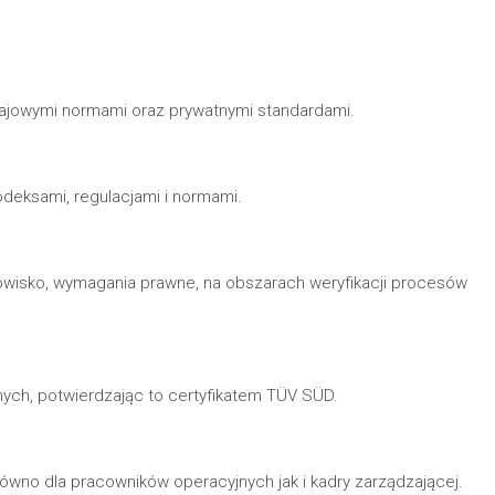
rajowymi normami oraz prywatnymi standardami.
deksami, regulacjami i normami.
owisko, wymagania prawne, na obszarach weryfikacji procesów
ch, potwierdzając to certyfikatem TÜV SÜD.
równo dla pracowników operacyjnych jak i kadry zarządzającej.